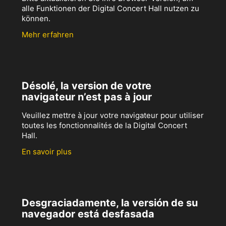
alle Funktionen der Digital Concert Hall nutzen zu
können.
Mehr erfahren
Désolé, la version de votre
navigateur n’est pas à jour
Veuillez mettre à jour votre navigateur pour utiliser
toutes les fonctionnalités de la Digital Concert
Hall.
En savoir plus
Desgraciadamente, la versión de su
navegador está desfasada