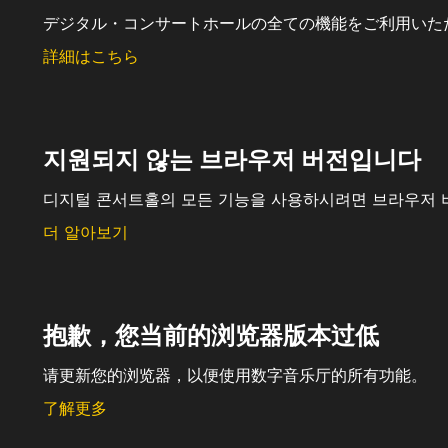
デジタル・コンサートホールの全ての機能をご利用いた
詳細はこちら
지원되지 않는 브라우저 버전입니다
디지털 콘서트홀의 모든 기능을 사용하시려면 브라우저 
더 알아보기
抱歉，您当前的浏览器版本过低
请更新您的浏览器，以便使用数字音乐厅的所有功能。
了解更多