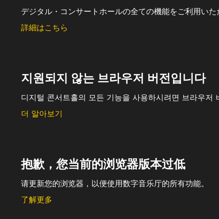
デジタル・コンサートホールの全ての機能をご利用いた
詳細はこちら
지원되지 않는 브라우저 버전입니다
디지털 콘서트홀의 모든 기능을 사용하시려면 브라우저 
더 알아보기
抱歉，您当前的浏览器版本过低
请更新您的浏览器，以便使用数字音乐厅的所有功能。
了解更多