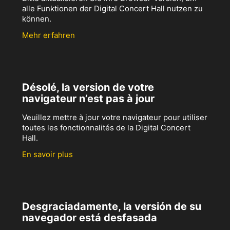
alle Funktionen der Digital Concert Hall nutzen zu
können.
Mehr erfahren
Désolé, la version de votre
navigateur n’est pas à jour
Veuillez mettre à jour votre navigateur pour utiliser
toutes les fonctionnalités de la Digital Concert
Hall.
En savoir plus
Desgraciadamente, la versión de su
navegador está desfasada