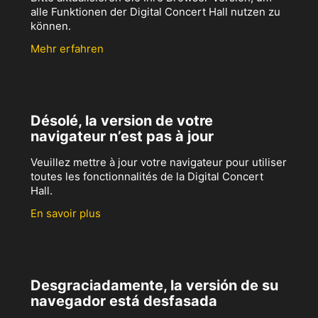
alle Funktionen der Digital Concert Hall nutzen zu
können.
Mehr erfahren
Désolé, la version de votre
navigateur n’est pas à jour
Veuillez mettre à jour votre navigateur pour utiliser
toutes les fonctionnalités de la Digital Concert
Hall.
En savoir plus
Desgraciadamente, la versión de su
navegador está desfasada