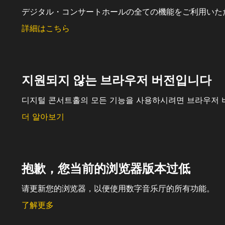
デジタル・コンサートホールの全ての機能をご利用いた
詳細はこちら
지원되지 않는 브라우저 버전입니다
디지털 콘서트홀의 모든 기능을 사용하시려면 브라우저 
더 알아보기
抱歉，您当前的浏览器版本过低
请更新您的浏览器，以便使用数字音乐厅的所有功能。
了解更多