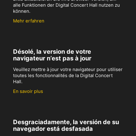
alle Funktionen der Digital Concert Hall nutzen zu
können.
Mehr erfahren
Désolé, la version de votre
navigateur n’est pas à jour
Veuillez mettre à jour votre navigateur pour utiliser
toutes les fonctionnalités de la Digital Concert
Hall.
En savoir plus
Desgraciadamente, la versión de su
navegador está desfasada