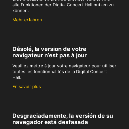
alle Funktionen der Digital Concert Hall nutzen zu
können.
Mehr erfahren
Désolé, la version de votre
navigateur n’est pas à jour
Veuillez mettre à jour votre navigateur pour utiliser
toutes les fonctionnalités de la Digital Concert
Hall.
En savoir plus
Desgraciadamente, la versión de su
navegador está desfasada