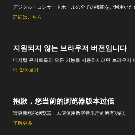
デジタル・コンサートホールの全ての機能をご利用いた
詳細はこちら
지원되지 않는 브라우저 버전입니다
디지털 콘서트홀의 모든 기능을 사용하시려면 브라우저 
더 알아보기
抱歉，您当前的浏览器版本过低
请更新您的浏览器，以便使用数字音乐厅的所有功能。
了解更多