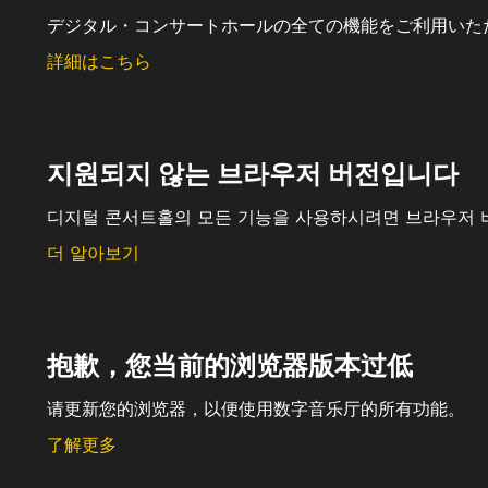
デジタル・コンサートホールの全ての機能をご利用いた
詳細はこちら
지원되지 않는 브라우저 버전입니다
디지털 콘서트홀의 모든 기능을 사용하시려면 브라우저 
더 알아보기
抱歉，您当前的浏览器版本过低
请更新您的浏览器，以便使用数字音乐厅的所有功能。
了解更多