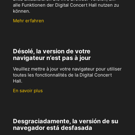
alle Funktionen der Digital Concert Hall nutzen zu
können.
Mehr erfahren
Désolé, la version de votre
navigateur n’est pas à jour
Veuillez mettre à jour votre navigateur pour utiliser
toutes les fonctionnalités de la Digital Concert
Hall.
En savoir plus
Desgraciadamente, la versión de su
navegador está desfasada