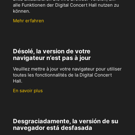
alle Funktionen der Digital Concert Hall nutzen zu
können.
Mehr erfahren
Désolé, la version de votre
navigateur n’est pas à jour
Veuillez mettre à jour votre navigateur pour utiliser
toutes les fonctionnalités de la Digital Concert
Hall.
En savoir plus
Desgraciadamente, la versión de su
navegador está desfasada