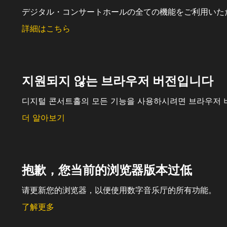
デジタル・コンサートホールの全ての機能をご利用いた
詳細はこちら
지원되지 않는 브라우저 버전입니다
디지털 콘서트홀의 모든 기능을 사용하시려면 브라우저 
더 알아보기
抱歉，您当前的浏览器版本过低
请更新您的浏览器，以便使用数字音乐厅的所有功能。
了解更多