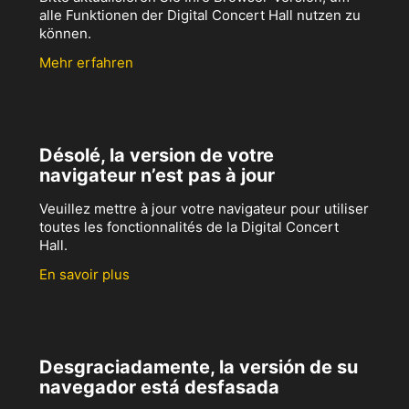
alle Funktionen der Digital Concert Hall nutzen zu
können.
Mehr erfahren
Désolé, la version de votre
navigateur n’est pas à jour
Veuillez mettre à jour votre navigateur pour utiliser
toutes les fonctionnalités de la Digital Concert
Hall.
En savoir plus
Desgraciadamente, la versión de su
navegador está desfasada