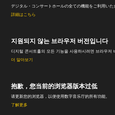
デジタル・コンサートホールの全ての機能をご利用いた
詳細はこちら
지원되지 않는 브라우저 버전입니다
디지털 콘서트홀의 모든 기능을 사용하시려면 브라우저 
더 알아보기
抱歉，您当前的浏览器版本过低
请更新您的浏览器，以便使用数字音乐厅的所有功能。
了解更多