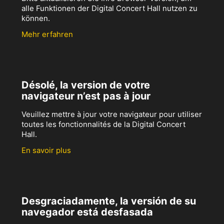
alle Funktionen der Digital Concert Hall nutzen zu
können.
Mehr erfahren
Désolé, la version de votre
navigateur n’est pas à jour
Veuillez mettre à jour votre navigateur pour utiliser
toutes les fonctionnalités de la Digital Concert
Hall.
En savoir plus
Desgraciadamente, la versión de su
navegador está desfasada