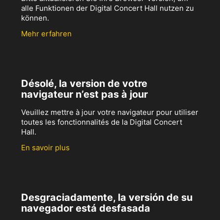
alle Funktionen der Digital Concert Hall nutzen zu
können.
Mehr erfahren
Désolé, la version de votre
navigateur n’est pas à jour
Veuillez mettre à jour votre navigateur pour utiliser
toutes les fonctionnalités de la Digital Concert
Hall.
En savoir plus
Desgraciadamente, la versión de su
navegador está desfasada