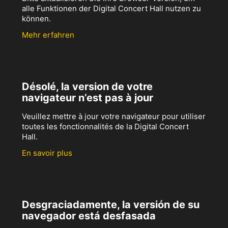
alle Funktionen der Digital Concert Hall nutzen zu
können.
Mehr erfahren
Désolé, la version de votre
navigateur n’est pas à jour
Veuillez mettre à jour votre navigateur pour utiliser
toutes les fonctionnalités de la Digital Concert
Hall.
En savoir plus
Desgraciadamente, la versión de su
navegador está desfasada