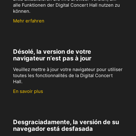
alle Funktionen der Digital Concert Hall nutzen zu
können.
Mehr erfahren
Désolé, la version de votre
navigateur n’est pas à jour
Veuillez mettre à jour votre navigateur pour utiliser
toutes les fonctionnalités de la Digital Concert
Hall.
En savoir plus
Desgraciadamente, la versión de su
navegador está desfasada