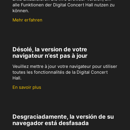
alle Funktionen der Digital Concert Hall nutzen zu
können.
Mehr erfahren
Désolé, la version de votre
navigateur n’est pas à jour
Veuillez mettre à jour votre navigateur pour utiliser
toutes les fonctionnalités de la Digital Concert
Hall.
En savoir plus
Desgraciadamente, la versión de su
navegador está desfasada