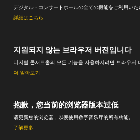
デジタル・コンサートホールの全ての機能をご利用いた
詳細はこちら
지원되지 않는 브라우저 버전입니다
디지털 콘서트홀의 모든 기능을 사용하시려면 브라우저 
더 알아보기
抱歉，您当前的浏览器版本过低
请更新您的浏览器，以便使用数字音乐厅的所有功能。
了解更多