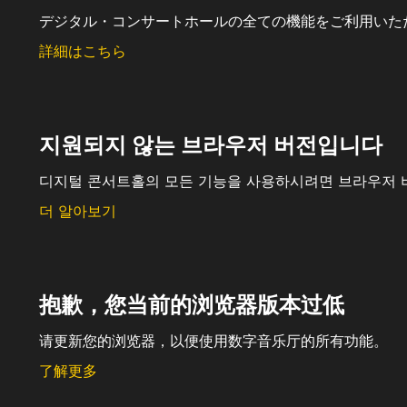
デジタル・コンサートホールの全ての機能をご利用いた
詳細はこちら
지원되지 않는 브라우저 버전입니다
디지털 콘서트홀의 모든 기능을 사용하시려면 브라우저 
더 알아보기
抱歉，您当前的浏览器版本过低
请更新您的浏览器，以便使用数字音乐厅的所有功能。
了解更多