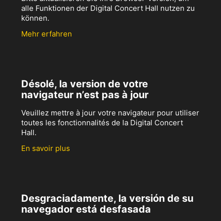
alle Funktionen der Digital Concert Hall nutzen zu
können.
Mehr erfahren
Désolé, la version de votre
navigateur n’est pas à jour
Veuillez mettre à jour votre navigateur pour utiliser
toutes les fonctionnalités de la Digital Concert
Hall.
En savoir plus
Desgraciadamente, la versión de su
navegador está desfasada