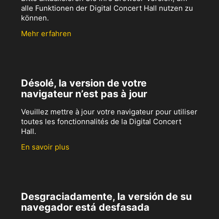
alle Funktionen der Digital Concert Hall nutzen zu
können.
Mehr erfahren
Désolé, la version de votre
navigateur n’est pas à jour
Veuillez mettre à jour votre navigateur pour utiliser
toutes les fonctionnalités de la Digital Concert
Hall.
En savoir plus
Desgraciadamente, la versión de su
navegador está desfasada