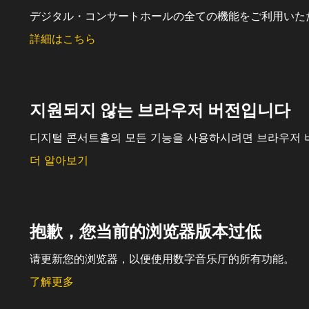
デジタル・コンサートホールの全ての機能をご利用いた
詳細はこちら
지원되지 않는 브라우저 버전입니다
디지털 콘서트홀의 모든 기능을 사용하시려면 브라우저 
더 알아보기
抱歉，您当前的浏览器版本过低
请更新您的浏览器，以便使用数字音乐厅的所有功能。
了解更多