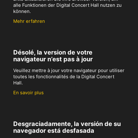
alle Funktionen der Digital Concert Hall nutzen zu
können.
Mehr erfahren
Désolé, la version de votre
navigateur n’est pas à jour
Veuillez mettre à jour votre navigateur pour utiliser
toutes les fonctionnalités de la Digital Concert
Hall.
En savoir plus
Desgraciadamente, la versión de su
navegador está desfasada