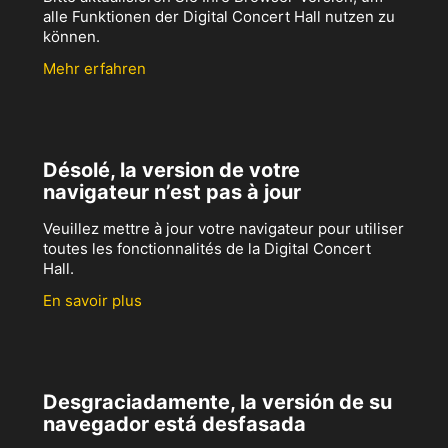
alle Funktionen der Digital Concert Hall nutzen zu
können.
Mehr erfahren
Désolé, la version de votre
navigateur n’est pas à jour
Veuillez mettre à jour votre navigateur pour utiliser
toutes les fonctionnalités de la Digital Concert
Hall.
En savoir plus
Desgraciadamente, la versión de su
navegador está desfasada