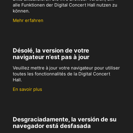
alle Funktionen der Digital Concert Hall nutzen zu
können.
Mehr erfahren
Désolé, la version de votre
navigateur n’est pas à jour
Veuillez mettre à jour votre navigateur pour utiliser
toutes les fonctionnalités de la Digital Concert
Hall.
En savoir plus
Desgraciadamente, la versión de su
navegador está desfasada