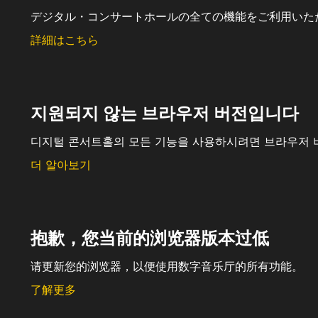
デジタル・コンサートホールの全ての機能をご利用いた
詳細はこちら
지원되지 않는 브라우저 버전입니다
디지털 콘서트홀의 모든 기능을 사용하시려면 브라우저 
더 알아보기
抱歉，您当前的浏览器版本过低
请更新您的浏览器，以便使用数字音乐厅的所有功能。
了解更多