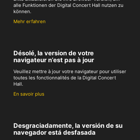
alle Funktionen der Digital Concert Hall nutzen zu
können.
Mehr erfahren
Désolé, la version de votre
navigateur n’est pas à jour
Veuillez mettre à jour votre navigateur pour utiliser
toutes les fonctionnalités de la Digital Concert
Hall.
En savoir plus
Desgraciadamente, la versión de su
navegador está desfasada