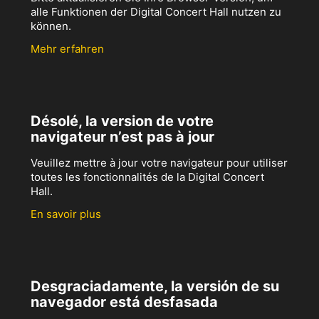
alle Funktionen der Digital Concert Hall nutzen zu
können.
Mehr erfahren
Désolé, la version de votre
navigateur n’est pas à jour
Veuillez mettre à jour votre navigateur pour utiliser
toutes les fonctionnalités de la Digital Concert
Hall.
En savoir plus
Desgraciadamente, la versión de su
navegador está desfasada