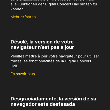
alle Funktionen der Digital Concert Hall nutzen zu
können.
Mehr erfahren
Désolé, la version de votre
navigateur n’est pas à jour
Veuillez mettre à jour votre navigateur pour utiliser
toutes les fonctionnalités de la Digital Concert
Hall.
En savoir plus
Desgraciadamente, la versión de su
navegador está desfasada