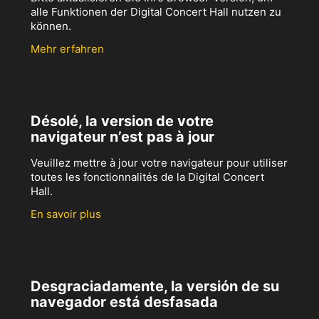
alle Funktionen der Digital Concert Hall nutzen zu
können.
Mehr erfahren
Désolé, la version de votre
navigateur n’est pas à jour
Veuillez mettre à jour votre navigateur pour utiliser
toutes les fonctionnalités de la Digital Concert
Hall.
En savoir plus
Desgraciadamente, la versión de su
navegador está desfasada