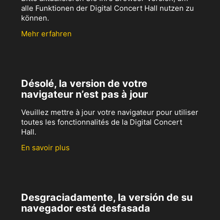
alle Funktionen der Digital Concert Hall nutzen zu
können.
Mehr erfahren
Désolé, la version de votre
navigateur n’est pas à jour
Veuillez mettre à jour votre navigateur pour utiliser
toutes les fonctionnalités de la Digital Concert
Hall.
En savoir plus
Desgraciadamente, la versión de su
navegador está desfasada