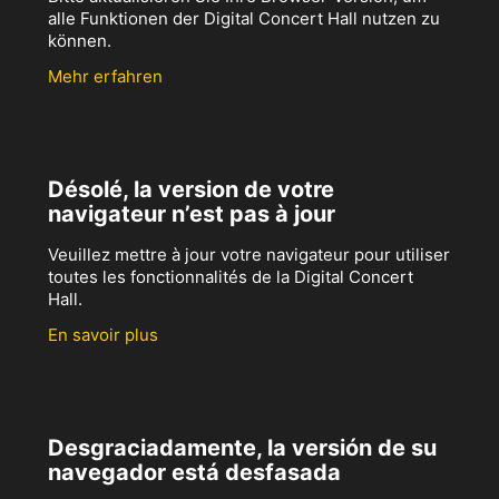
alle Funktionen der Digital Concert Hall nutzen zu
können.
Mehr erfahren
Désolé, la version de votre
navigateur n’est pas à jour
Veuillez mettre à jour votre navigateur pour utiliser
toutes les fonctionnalités de la Digital Concert
Hall.
En savoir plus
Desgraciadamente, la versión de su
navegador está desfasada