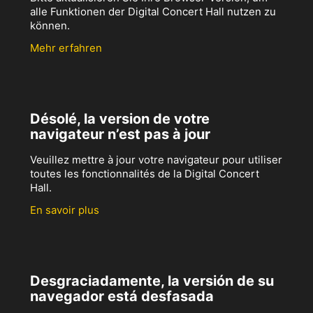
alle Funktionen der Digital Concert Hall nutzen zu
können.
Mehr erfahren
Désolé, la version de votre
navigateur n’est pas à jour
Veuillez mettre à jour votre navigateur pour utiliser
toutes les fonctionnalités de la Digital Concert
Hall.
En savoir plus
Desgraciadamente, la versión de su
navegador está desfasada