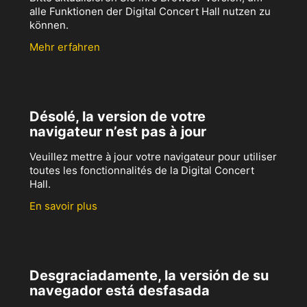
alle Funktionen der Digital Concert Hall nutzen zu
können.
Mehr erfahren
Désolé, la version de votre
navigateur n’est pas à jour
Veuillez mettre à jour votre navigateur pour utiliser
toutes les fonctionnalités de la Digital Concert
Hall.
En savoir plus
Desgraciadamente, la versión de su
navegador está desfasada