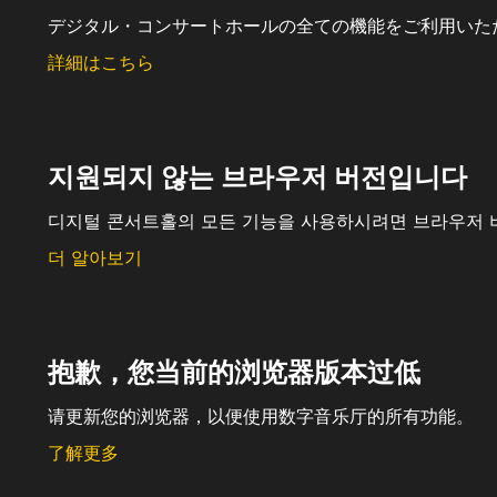
デジタル・コンサートホールの全ての機能をご利用いた
詳細はこちら
지원되지 않는 브라우저 버전입니다
디지털 콘서트홀의 모든 기능을 사용하시려면 브라우저 
더 알아보기
抱歉，您当前的浏览器版本过低
请更新您的浏览器，以便使用数字音乐厅的所有功能。
了解更多