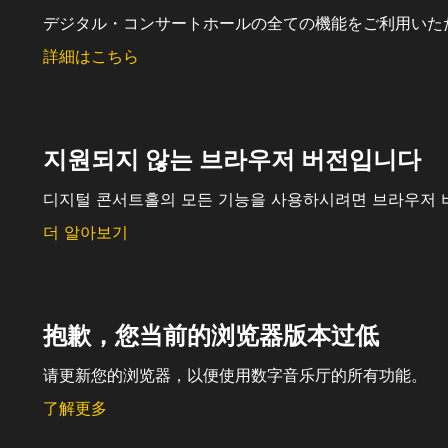
デジタル・コンサートホールの全ての機能をご利用いた
詳細はこちら
지원되지 않는 브라우저 버전입니다
디지털 콘서트홀의 모든 기능을 사용하시려면 브라우저 
더 알아보기
抱歉，您当前的浏览器版本过低
请更新您的浏览器，以便使用数字音乐厅的所有功能。
了解更多