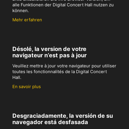
alle Funktionen der Digital Concert Hall nutzen zu
können.
Mehr erfahren
Désolé, la version de votre
navigateur n’est pas à jour
Veuillez mettre à jour votre navigateur pour utiliser
toutes les fonctionnalités de la Digital Concert
Hall.
En savoir plus
Desgraciadamente, la versión de su
navegador está desfasada