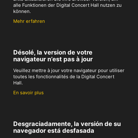
alle Funktionen der Digital Concert Hall nutzen zu
können.
Mehr erfahren
Désolé, la version de votre
navigateur n’est pas à jour
Veuillez mettre à jour votre navigateur pour utiliser
toutes les fonctionnalités de la Digital Concert
Hall.
En savoir plus
Desgraciadamente, la versión de su
navegador está desfasada