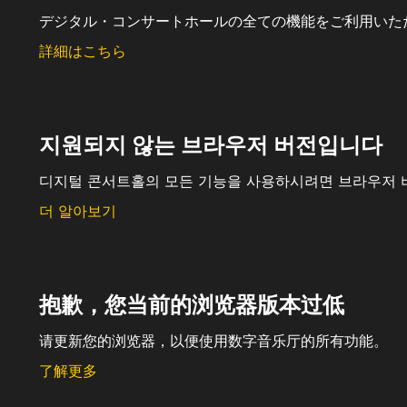
デジタル・コンサートホールの全ての機能をご利用いた
詳細はこちら
지원되지 않는 브라우저 버전입니다
디지털 콘서트홀의 모든 기능을 사용하시려면 브라우저 
더 알아보기
抱歉，您当前的浏览器版本过低
请更新您的浏览器，以便使用数字音乐厅的所有功能。
了解更多