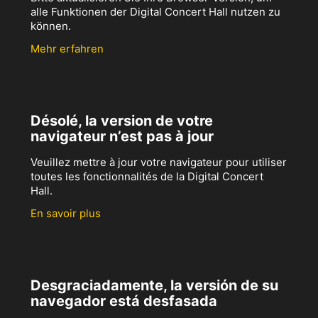
alle Funktionen der Digital Concert Hall nutzen zu
können.
Mehr erfahren
Désolé, la version de votre
navigateur n’est pas à jour
Veuillez mettre à jour votre navigateur pour utiliser
toutes les fonctionnalités de la Digital Concert
Hall.
En savoir plus
Desgraciadamente, la versión de su
navegador está desfasada