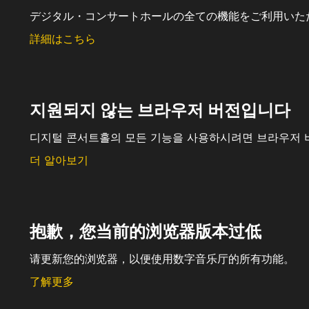
デジタル・コンサートホールの全ての機能をご利用いた
詳細はこちら
지원되지 않는 브라우저 버전입니다
디지털 콘서트홀의 모든 기능을 사용하시려면 브라우저 
더 알아보기
抱歉，您当前的浏览器版本过低
请更新您的浏览器，以便使用数字音乐厅的所有功能。
了解更多