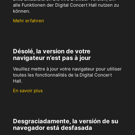
alle Funktionen der Digital Concert Hall nutzen zu
können.
Mehr erfahren
Désolé, la version de votre
navigateur n’est pas à jour
Veuillez mettre à jour votre navigateur pour utiliser
toutes les fonctionnalités de la Digital Concert
Hall.
En savoir plus
Desgraciadamente, la versión de su
navegador está desfasada