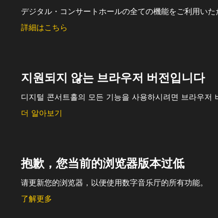
デジタル・コンサートホールの全ての機能をご利用いた
詳細はこちら
지원되지 않는 브라우저 버전입니다
디지털 콘서트홀의 모든 기능을 사용하시려면 브라우저 
더 알아보기
抱歉，您当前的浏览器版本过低
请更新您的浏览器，以便使用数字音乐厅的所有功能。
了解更多