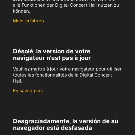
alle Funktionen der Digital Concert Hall nutzen zu
können.
Mehr erfahren
Désolé, la version de votre
navigateur n’est pas à jour
Veuillez mettre à jour votre navigateur pour utiliser
toutes les fonctionnalités de la Digital Concert
Hall.
En savoir plus
Desgraciadamente, la versión de su
navegador está desfasada