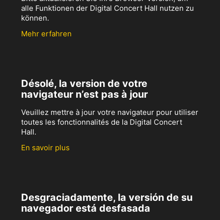
alle Funktionen der Digital Concert Hall nutzen zu
können.
Mehr erfahren
Désolé, la version de votre
navigateur n’est pas à jour
Veuillez mettre à jour votre navigateur pour utiliser
toutes les fonctionnalités de la Digital Concert
Hall.
En savoir plus
Desgraciadamente, la versión de su
navegador está desfasada