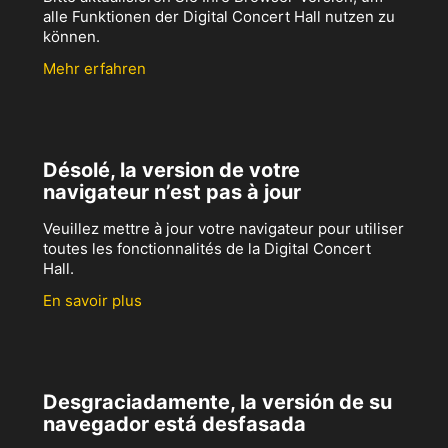
alle Funktionen der Digital Concert Hall nutzen zu
können.
Mehr erfahren
Désolé, la version de votre
navigateur n’est pas à jour
Veuillez mettre à jour votre navigateur pour utiliser
toutes les fonctionnalités de la Digital Concert
Hall.
En savoir plus
Desgraciadamente, la versión de su
navegador está desfasada