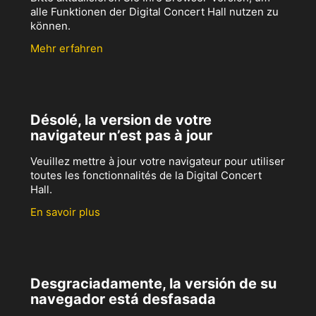
alle Funktionen der Digital Concert Hall nutzen zu
können.
Mehr erfahren
Désolé, la version de votre
navigateur n’est pas à jour
Veuillez mettre à jour votre navigateur pour utiliser
toutes les fonctionnalités de la Digital Concert
Hall.
En savoir plus
Desgraciadamente, la versión de su
navegador está desfasada